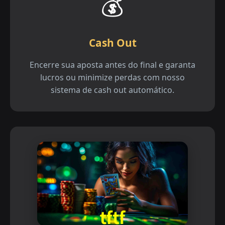
💰
Cash Out
Encerre sua aposta antes do final e garanta
lucros ou minimize perdas com nosso
sistema de cash out automático.