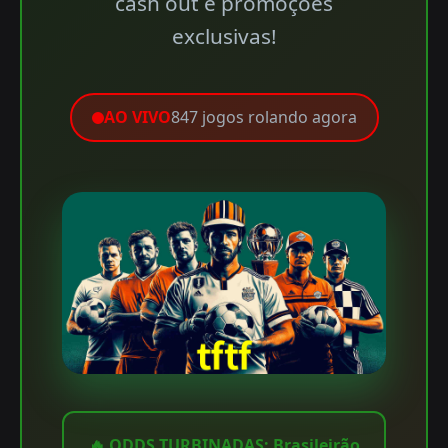
cash out e promoções
exclusivas!
AO VIVO
847 jogos rolando agora
🔥
ODDS TURBINADAS:
Brasileirão