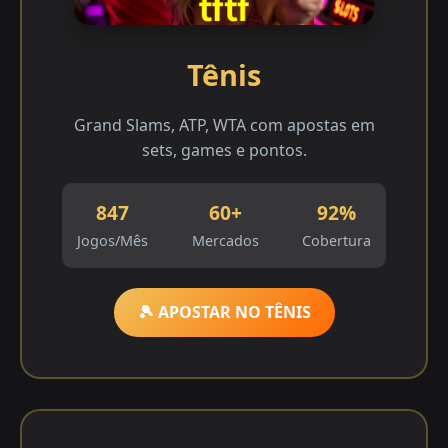
Tênis
Grand Slams, ATP, WTA com apostas em
sets, games e pontos.
847
60+
92%
Jogos/Mês
Mercados
Cobertura
🎾 APOSTAR NO TÊNIS