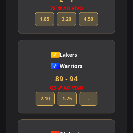
78' ⚽ AO VIVO
1.85
3.20
4.50
Lakers
🏀
Warriors
🏀
89 - 94
Q3 🏀 AO VIVO
2.10
1.75
-