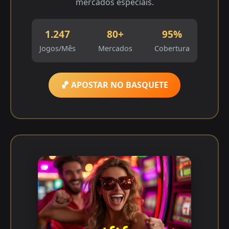
mercados especiais.
1.247
80+
95%
Jogos/Mês
Mercados
Cobertura
🏀 APOSTAR NO BASQUETE