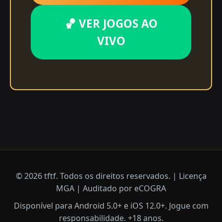
🏀 VER JOGOS AO
VIVO
© 2026 tftf. Todos os direitos reservados. | Licença
MGA | Auditado por eCOGRA
Disponível para Android 5.0+ e iOS 12.0+. Jogue com
responsabilidade. +18 anos.