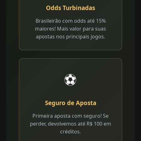
Odds Turbinadas
Brasileirão com odds até 15%
maiores! Mais valor para suas
apostas nos principais jogos.
⚽
Seguro de Aposta
Primeira aposta com seguro! Se
perder, devolvemos até R$ 100 em
créditos.