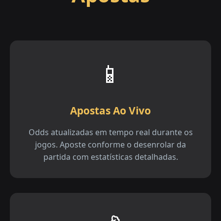
📱
Apostas Ao Vivo
Odds atualizadas em tempo real durante os
jogos. Aposte conforme o desenrolar da
partida com estatísticas detalhadas.