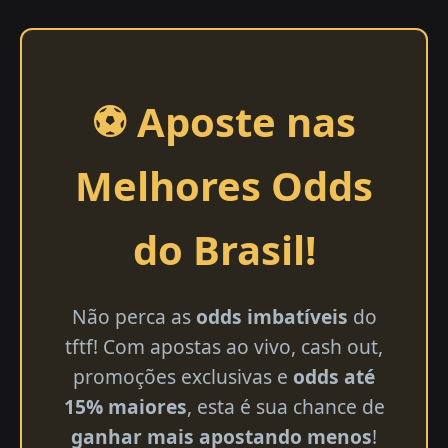
⚽ Aposte nas
Melhores Odds
do Brasil!
Não perca as
odds imbatíveis
do
tftf! Com apostas ao vivo, cash out,
promoções exclusivas e
odds até
15% maiores
, esta é sua chance de
ganhar mais apostando menos
!