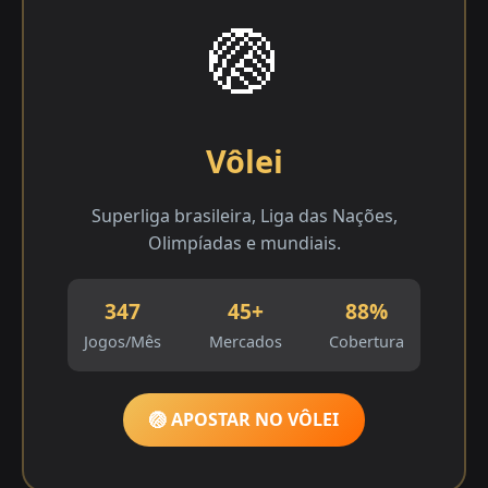
🏐
Vôlei
Superliga brasileira, Liga das Nações,
Olimpíadas e mundiais.
347
45+
88%
Jogos/Mês
Mercados
Cobertura
🏐 APOSTAR NO VÔLEI