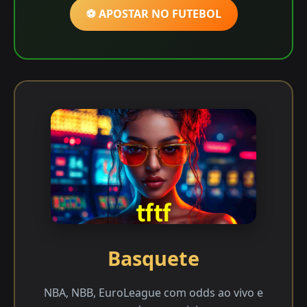
⚽ APOSTAR NO FUTEBOL
Basquete
NBA, NBB, EuroLeague com odds ao vivo e