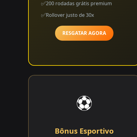
200 rodadas grátis premium
Rollover justo de 30x
RESGATAR AGORA
⚽
Bônus Esportivo