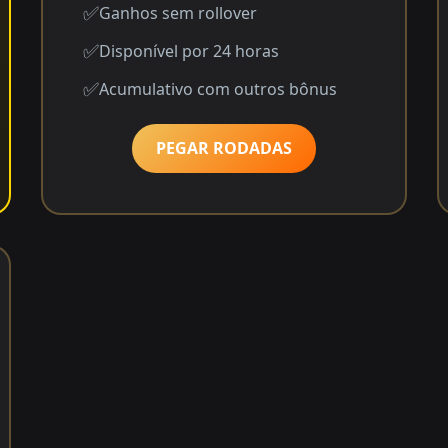
Ganhos sem rollover
Disponível por 24 horas
Acumulativo com outros bônus
PEGAR RODADAS