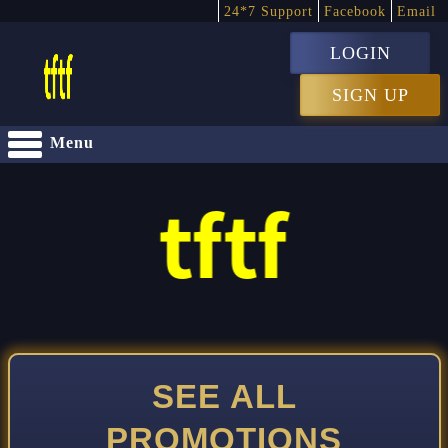
24*7 Support
Facebook
Email
LOGIN
SIGN UP
Menu
SEE ALL
PROMOTIONS