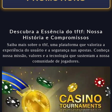
Descubra a Essência do tftf: Nossa
História e Compromissos
Saiba mais sobre o tftf, uma plataforma que valoriza a
experiência do usuário e a segurança nas apostas. Conheça
nossa missão, valores e a tecnologia que sustentam a nossa
comunidade de jogadores.