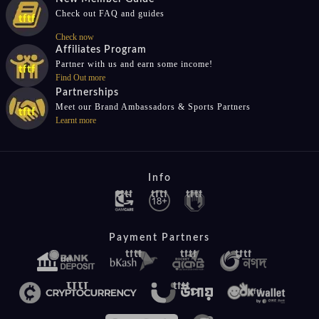
Check out FAQ and guides
Check now
Affiliates Program
Partner with us and earn some income!
Find Out more
Partnerships
Meet our Brand Ambassadors & Sports Partners
Learnt more
Info
Payment Partners