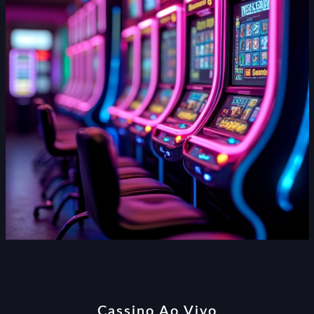
Cassino Ao Vivo