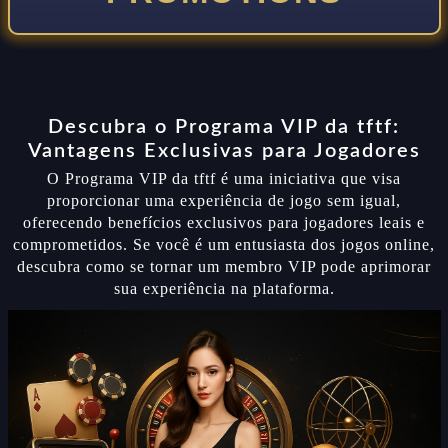
Descubra o Programa VIP da tftf:
Vantagens Exclusivas para Jogadores
O Programa VIP da tftf é uma iniciativa que visa
proporcionar uma experiência de jogo sem igual,
oferecendo benefícios exclusivos para jogadores leais e
comprometidos. Se você é um entusiasta dos jogos online,
descubra como se tornar um membro VIP pode aprimorar
sua experiência na plataforma.