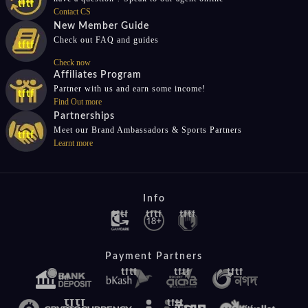
Contact CS
New Member Guide
Check out FAQ and guides
Check now
Affiliates Program
Partner with us and earn some income!
Find Out more
Partnerships
Meet our Brand Ambassadors & Sports Partners
Learnt more
Info
Payment Partners