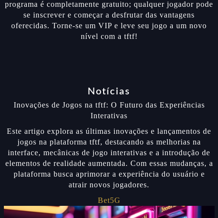
programa é completamente gratuito; qualquer jogador pode
se inscrever e começar a desfrutar das vantagens
oferecidas. Torne-se um VIP e leve seu jogo a um novo
nível com a tftf!
Notícias
Inovações de Jogos na tftf: O Futuro das Experiências
Interativas
Este artigo explora as últimas inovações e lançamentos de
jogos na plataforma tftf, destacando as melhorias na
interface, mecânicas de jogo interativas e a introdução de
elementos de realidade aumentada. Com essas mudanças, a
plataforma busca aprimorar a experiência do usuário e
atrair novos jogadores.
Bet5G