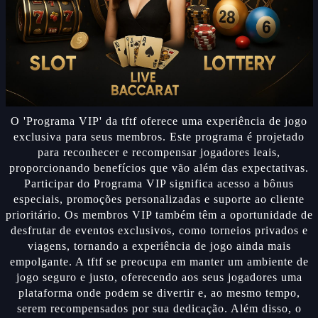
O 'Programa VIP' da tftf oferece uma experiência de jogo
exclusiva para seus membros. Este programa é projetado
para reconhecer e recompensar jogadores leais,
proporcionando benefícios que vão além das expectativas.
Participar do Programa VIP significa acesso a bônus
especiais, promoções personalizadas e suporte ao cliente
prioritário. Os membros VIP também têm a oportunidade de
desfrutar de eventos exclusivos, como torneios privados e
viagens, tornando a experiência de jogo ainda mais
empolgante. A tftf se preocupa em manter um ambiente de
jogo seguro e justo, oferecendo aos seus jogadores uma
plataforma onde podem se divertir e, ao mesmo tempo,
serem recompensados por sua dedicação. Além disso, o