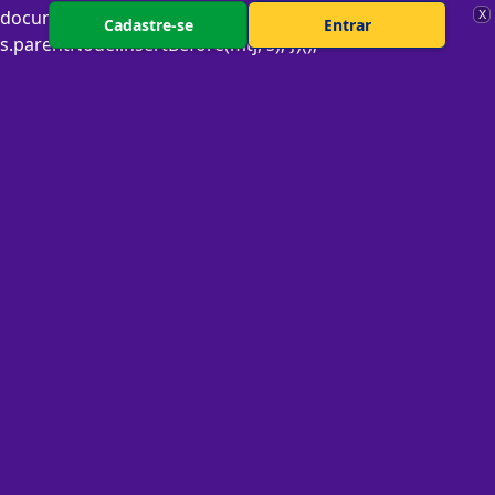
document.getElementsByTagName("script")[0];
X
Cadastre-se
Entrar
s.parentNode.insertBefore(mtj, s); })();