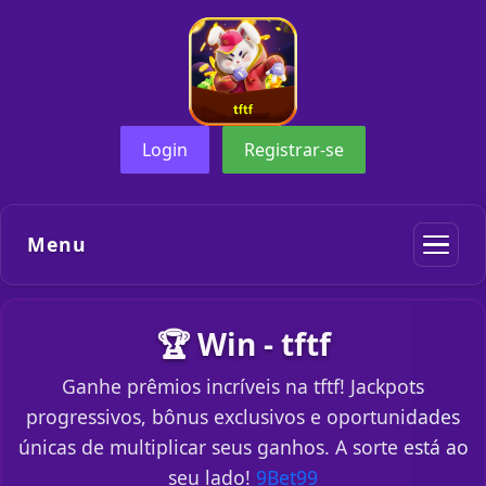
Login
Registrar-se
Menu
🏆 Win - tftf
Ganhe prêmios incríveis na tftf! Jackpots
progressivos, bônus exclusivos e oportunidades
únicas de multiplicar seus ganhos. A sorte está ao
seu lado!
9Bet99