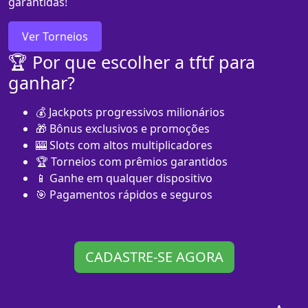
garantidas!
Ver Torneios
🏆 Por que escolher a tftf para
ganhar?
💰 Jackpots progressivos milionários
🎁 Bônus exclusivos e promoções
🎰 Slots com altos multiplicadores
🏆 Torneios com prêmios garantidos
📱 Ganhe em qualquer dispositivo
🎯 Pagamentos rápidos e seguros
CADASTRE-SE AGORA