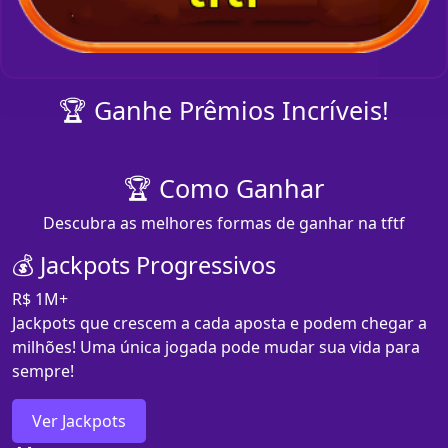
🏆 Ganhe Prêmios Incríveis!
🏆 Como Ganhar
Descubra as melhores formas de ganhar na tftf
💰 Jackpots Progressivos
R$ 1M+
Jackpots que crescem a cada aposta e podem chegar a
milhões! Uma única jogada pode mudar sua vida para
sempre!
Ver Jackpots