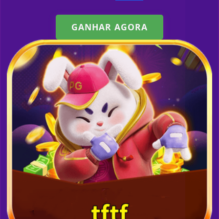
GANHAR AGORA