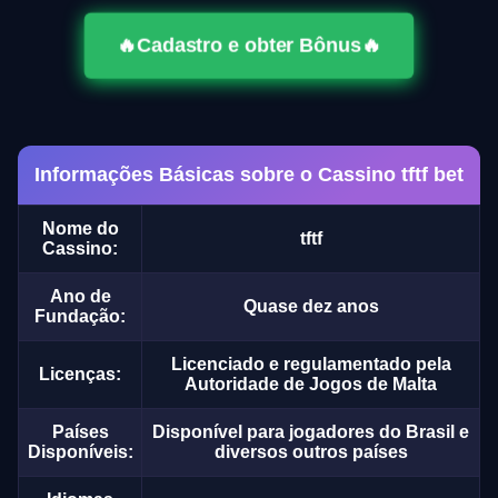
🔥Cadastro e obter Bônus🔥
Informações Básicas sobre o Cassino tftf bet
Nome do
tftf
Cassino:
Ano de
Quase dez anos
Fundação:
Licenciado e regulamentado pela
Licenças:
Autoridade de Jogos de Malta
Países
Disponível para jogadores do Brasil e
Disponíveis:
diversos outros países