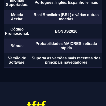
Idiomas
Português, Inglês, Espanhol e mais
Suportados:
Moeda
Real Brasileiro (BRL) e várias outras
Aceita:
moedas
Código
BONUS2026
Promocional:
Probabilidades MAIORES, retirada
Bônus:
rápida
Versão de
Suporta as versões mais recentes dos
Software:
principais navegadores