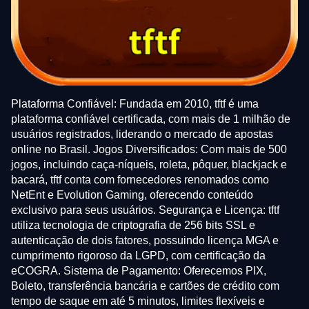
Plataforma Confiável: Fundada em 2010, tftf é uma
plataforma confiável certificada, com mais de 1 milhão de
usuários registrados, liderando o mercado de apostas
online no Brasil. Jogos Diversificados: Com mais de 500
jogos, incluindo caça-níqueis, roleta, pôquer, blackjack e
bacará, tftf conta com fornecedores renomados como
NetEnt e Evolution Gaming, oferecendo conteúdo
exclusivo para seus usuários. Segurança e Licença: tftf
utiliza tecnologia de criptografia de 256 bits SSL e
autenticação de dois fatores, possuindo licença MGA e
cumprimento rigoroso da LGPD, com certificação da
eCOGRA. Sistema de Pagamento: Oferecemos PIX,
Boleto, transferência bancária e cartões de crédito com
tempo de saque em até 5 minutos, limites flexíveis e