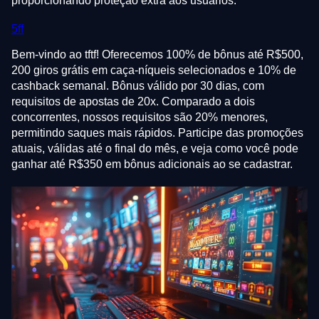
proporcionando proteção extra aos usuários.
5ff
Bem-vindo ao tftf! Oferecemos 100% de bônus até R$500,
200 giros grátis em caça-níqueis selecionados e 10% de
cashback semanal. Bônus válido por 30 dias, com
requisitos de apostas de 20x. Comparado a dois
concorrentes, nossos requisitos são 20% menores,
permitindo saques mais rápidos. Participe das promoções
atuais, válidas até o final do mês, e veja como você pode
ganhar até R$350 em bônus adicionais ao se cadastrar.