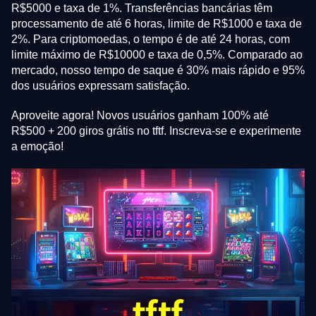
R$5000 e taxa de 1%. Transferências bancárias têm
processamento de até 6 horas, limite de R$1000 e taxa de
2%. Para criptomoedas, o tempo é de até 24 horas, com
limite máximo de R$10000 e taxa de 0,5%. Comparado ao
mercado, nosso tempo de saque é 30% mais rápido e 95%
dos usuários expressam satisfação.
Aproveite agora! Novos usuários ganham 100% até
R$500 + 200 giros grátis no tftf. Inscreva-se e experimente
a emoção!