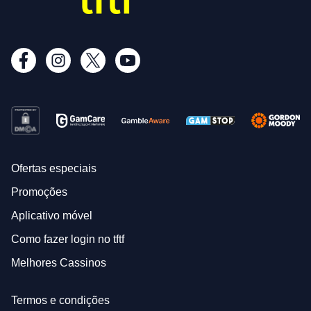
Ofertas especiais
Promoções
Aplicativo móvel
Como fazer login no tftf
Melhores Cassinos
Termos e condições