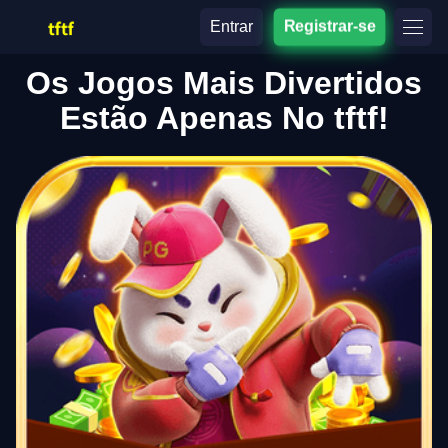
Entrar
Registrar-se
Os Jogos Mais Divertidos
Estão Apenas No tftf!