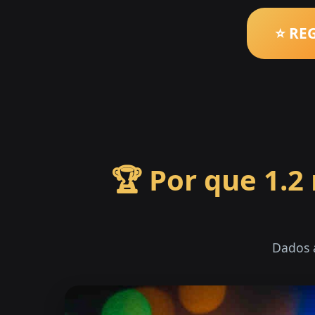
⭐ REG
🏆 Por que 1.2
Dados a