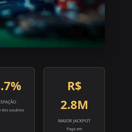
8.7%
R$
2.8M
ISFAÇÃO
o dos usuários
MAIOR JACKPOT
Pago em