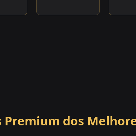
s Premium dos Melhor