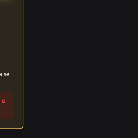
a se
 e