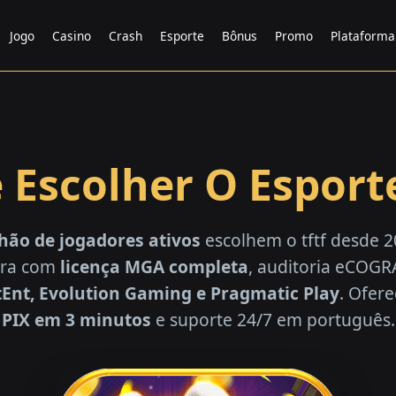
Jogo
Casino
Crash
Esporte
Bônus
Promo
Plataforma
 Escolher O Esporte
lhão de jogadores ativos
escolhem o tftf desde 2
eira com
licença MGA completa
, auditoria eCOGR
Ent, Evolution Gaming e Pragmatic Play
. Ofer
PIX em 3 minutos
e suporte 24/7 em português.