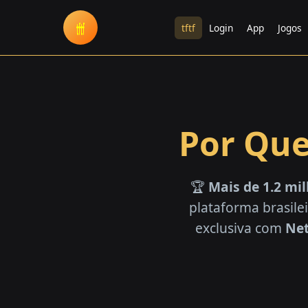
tftf
Login
App
Jogos
Por Que
🏆
Mais de 1.2 mi
plataforma brasil
exclusiva com
Net