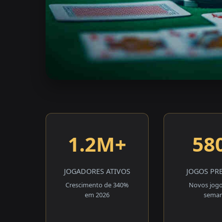
1.2M+
58
JOGADORES ATIVOS
JOGOS PR
Crescimento de 340%
Novos jogo
em 2026
sema