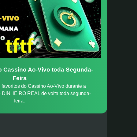
 Cassino Ao-Vivo toda Segunda-
Feira
 favoritos do Cassino Ao-Vivo durante a
 DINHEIRO REAL de volta toda segunda-
feira.