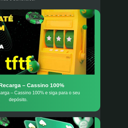
Recarga – Cassino 100%
arga – Cassino 100% e siga para o seu
depósito.