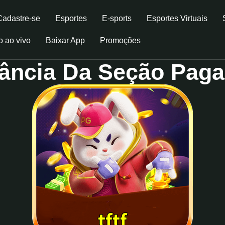
Cadastre-se
Esportes
E-sports
Esportes Virtuais
 ao vivo
Baixar App
Promoções
ância Da Seção Paga 