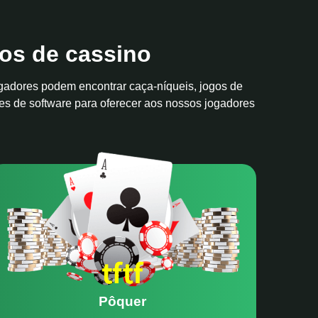
gos de cassino
gadores podem encontrar caça-níqueis, jogos de
res de software para oferecer aos nossos jogadores
Pôquer