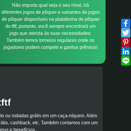
Não importa qual seja o seu nível, há
diferentes jogos de pôquer e variantes de jogos
de pôquer disponíveis na plataforma de pôquer
do tftf, portanto, você sempre encontrará um
jogo que atenda às suas necessidades.
Também temos torneios regulares onde os
jogadores podem competir e ganhar prêmios!
ftf
ito ou rodadas grátis em um caça-níqueis. Além
 grátis, cashback, etc. Também contamos com um
nus e benefícios.