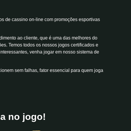
jogos de cassino on-line com promoções esportivas
ndimento ao cliente, que é uma das melhores do
es. Temos todos os nossos jogos certificados e
interessantes, venha jogar em nosso sistema de
ionem sem falhas, fator essencial para quem joga
da no jogo!