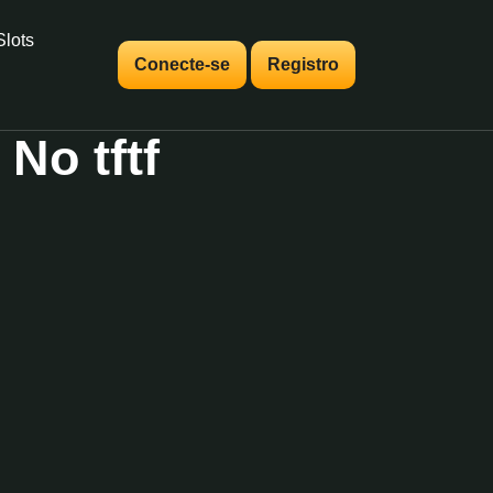
Slots
Conecte-se
Registro
No tftf