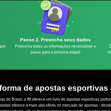
Passo 2. Preencha seus dados
ique
Preencha todas as informações necessárias e
D
passe para a próxima etapa!
s
taforma de apostas esportivas
 do Brasil, a tftf oferece um livro de apostas esportivas profu
ostas oferece a mais alta oferta no mercado de apostas - desde