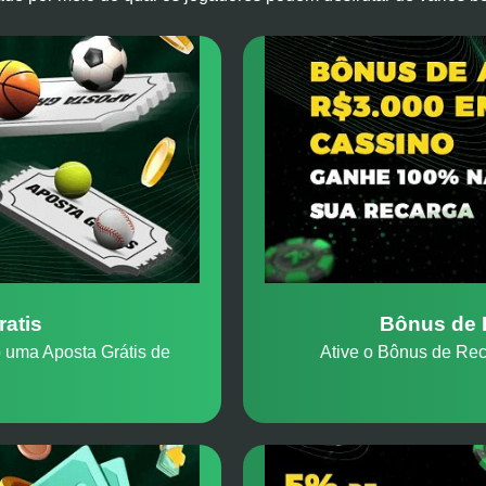
atis
Bônus de 
 uma Aposta Grátis de
Ative o Bônus de Rec